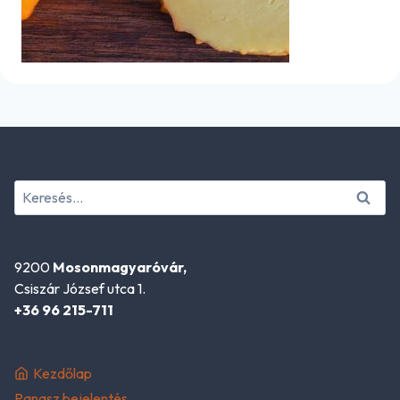
Keresés:
9200
Mosonmagyaróvár,
Csiszár József utca 1.
+36 96 215-711
Kezdőlap
Panasz bejelentés