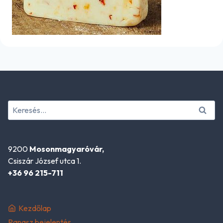
Keresés:
9200
Mosonmagyaróvár,
Csiszár József utca 1.
+36 96 215-711
Kezdőlap
Panasz bejelentés