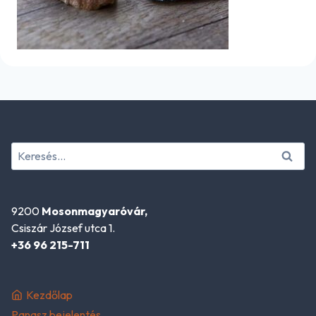
Keresés:
9200
Mosonmagyaróvár,
Csiszár József utca 1.
+36 96 215-711
Kezdőlap
Panasz bejelentés