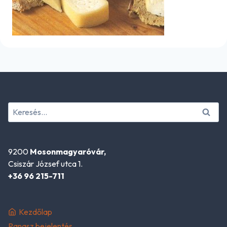
Keresés:
9200
Mosonmagyaróvár,
Csiszár József utca 1.
+36 96 215-711
Kezdőlap
Panasz bejelentés