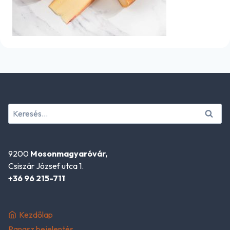
Keresés:
9200
Mosonmagyaróvár,
Csiszár József utca 1.
+36 96 215-711
Kezdőlap
Panasz bejelentés