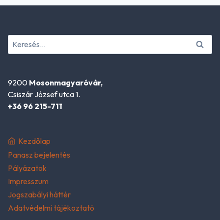
Keresés:
9200
Mosonmagyaróvár,
Csiszár József utca 1.
+36 96 215-711
Kezdőlap
Panasz bejelentés
Pályázatok
Impresszum
Jogszabályi háttér
Adatvédelmi tájékoztató