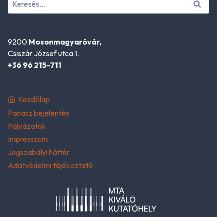
Keresés:
9200
Mosonmagyaróvár,
Csiszár József utca 1.
+36 96 215-711
Kezdőlap
Panasz bejelentés
Pályázatok
Impresszum
Jogszabályi háttér
Adatvédelmi tájékoztató