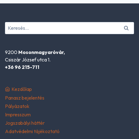
Keresés:
9200
Mosonmagyaróvár,
Csiszár József utca 1.
+36 96 215-711
Kezdőlap
Panasz bejelentés
Pályázatok
Impresszum
Jogszabályi háttér
Adatvédelmi tájékoztató