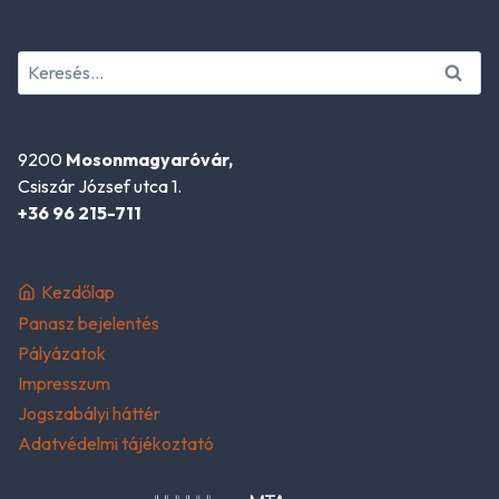
Keresés:
9200
Mosonmagyaróvár,
Csiszár József utca 1.
+36 96 215-711
Kezdőlap
Panasz bejelentés
Pályázatok
Impresszum
Jogszabályi háttér
Adatvédelmi tájékoztató