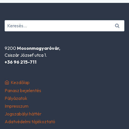
Keresés:
9200
Mosonmagyaróvár,
Csiszár József utca 1.
+36 96 215-711
Kezdőlap
Panasz bejelentés
Pályázatok
Impresszum
Jogszabályi háttér
Adatvédelmi tájékoztató