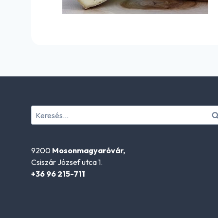
Keresés:
9200
Mosonmagyaróvár,
Csiszár József utca 1.
+36 96 215-711