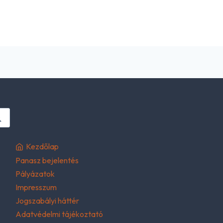
Kezdőlap
Panasz bejelentés
Pályázatok
Impresszum
Jogszabályi háttér
Adatvédelmi tájékoztató