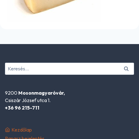
Keresés:
9200
Mosonmagyaróvár,
Csiszár József utca 1.
+36 96 215-711
Kezdőlap
Panasz bejelentés