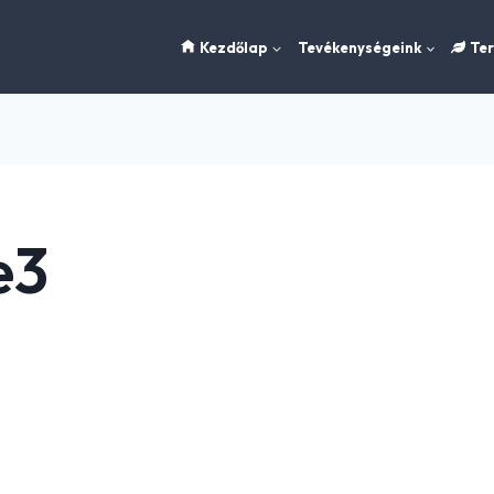
Kezdőlap
Tevékenységeink
Te
e3