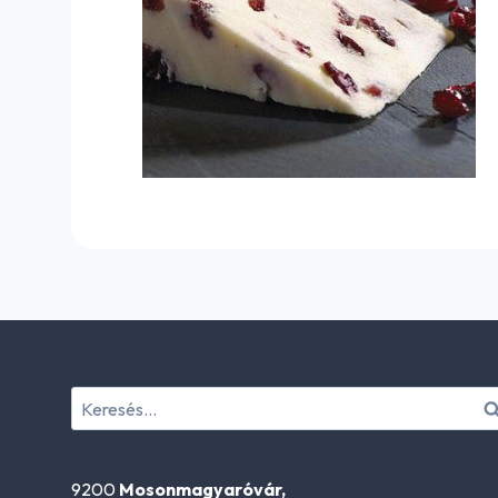
Keresés:
9200
Mosonmagyaróvár,