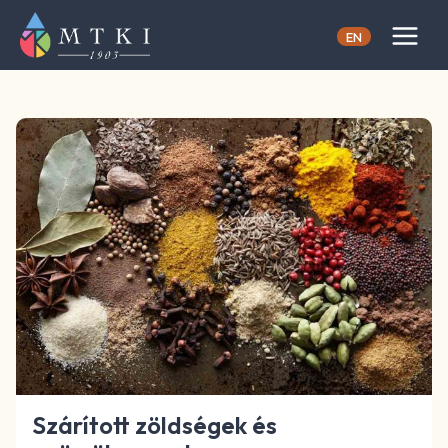
Skip
to
EN
content
Szárított zöldségek és