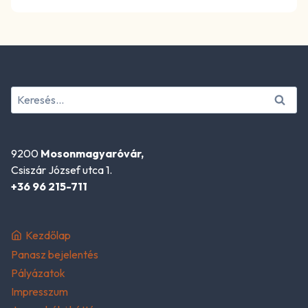
Keresés:
9200
Mosonmagyaróvár,
Csiszár József utca 1.
+36 96 215-711
Kezdőlap
Panasz bejelentés
Pályázatok
Impresszum