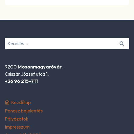
Keresés:
9200
Mosonmagyaróvár,
Csiszár József utca 1.
+36 96 215-711
Kezdőlap
Panasz bejelentés
Pályázatok
Impresszum