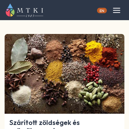
Skip
to
EN
content
Szárított zöldségek és