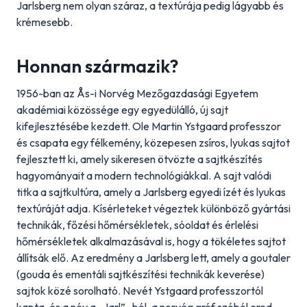
Jarlsberg nem olyan száraz, a textúrája pedig lágyabb és
krémesebb.
Honnan származik?
1956-ban az Ås-i Norvég Mezőgazdasági Egyetem
akadémiai közössége egy egyedülálló, új sajt
kifejlesztésébe kezdett. Ole Martin Ystgaard professzor
és csapata egy félkemény, közepesen zsíros, lyukas sajtot
fejlesztett ki, amely sikeresen ötvözte a sajtkészítés
hagyományait a modern technológiákkal. A sajt valódi
titka a sajtkultúra, amely a Jarlsberg egyedi ízét és lyukas
textúráját adja. Kísérleteket végeztek különböző gyártási
technikák, főzési hőmérsékletek, sóoldat és érlelési
hőmérsékletek alkalmazásával is, hogy a tökéletes sajtot
állítsák elő. Az eredmény a Jarlsberg lett, amely a goutaler
(gouda és ementáli sajtkészítési technikák keverése)
sajtok közé sorolható. Nevét Ystgaard professzortól