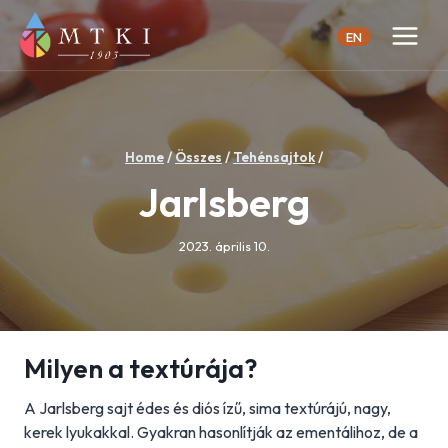
Skip
to
EN
content
Home
/
Összes
/
Tehénsajtok
/
Jarlsberg
2023. április 10.
Milyen a textúrája?
A Jarlsberg sajt édes és diós ízű, sima textúrájú, nagy,
kerek lyukakkal. Gyakran hasonlítják az ementálihoz, de a