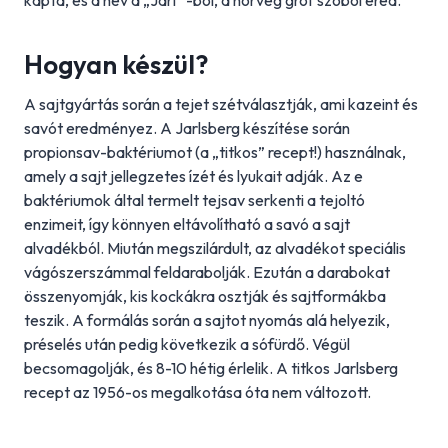
kapta, és a név a „Jarl” -ból, a norvég gróf szóból ered.
Hogyan készül?
A sajtgyártás során a tejet szétválasztják, ami kazeint és
savót eredményez. A Jarlsberg készítése során
propionsav-baktériumot (a „titkos” recept!) használnak,
amely a sajt jellegzetes ízét és lyukait adják. Az e
baktériumok által termelt tejsav serkenti a tejoltó
enzimeit, így könnyen eltávolítható a savó a sajt
alvadékból. Miután megszilárdult, az alvadékot speciális
vágószerszámmal feldarabolják. Ezután a darabokat
összenyomják, kis kockákra osztják és sajtformákba
teszik. A formálás során a sajtot nyomás alá helyezik,
préselés után pedig következik a sófürdő. Végül
becsomagolják, és 8-10 hétig érlelik. A titkos Jarlsberg
recept az 1956-os megalkotása óta nem változott.