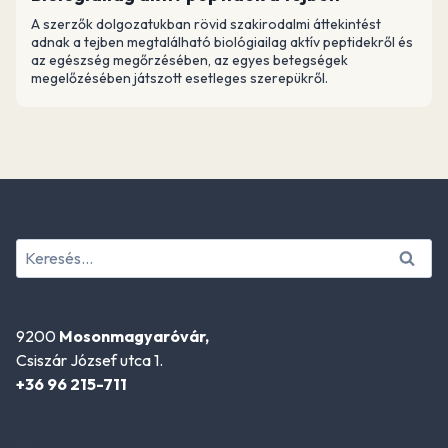
A szerzők dolgozatukban rövid szakirodalmi áttekintést
adnak a tejben megtalálható biológiailag aktív peptidekről és
az egészség megőrzésében, az egyes betegségek
megelőzésében játszott esetleges szerepükről.
Keresés:
9200
Mosonmagyaróvár,
Csiszár József utca 1.
+36 96 215-711