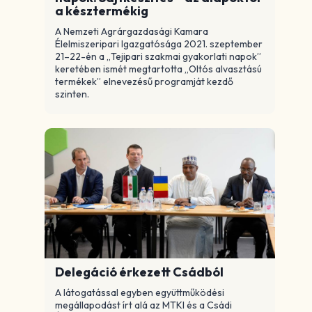
a késztermékig
A Nemzeti Agrárgazdasági Kamara
Élelmiszeripari Igazgatósága 2021. szeptember
21–22-én a „Tejipari szakmai gyakorlati napok”
keretében ismét megtartotta „Oltós alvasztású
termékek” elnevezésű programját kezdő
szinten.
Delegáció érkezett Csádból
A látogatással egyben együttműködési
megállapodást írt alá az MTKI és a Csádi