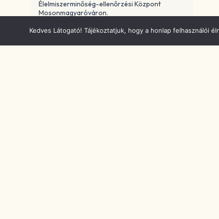
Élelmiszerminőség-ellenőrzési Központ
Mosonmagyaróváron.
Kedves Látogató! Tájékoztatjuk, hogy a honlap felhasználói 
Az Óvári sajt titkai testközelből –
edukáció és élmény az MTKI
kísérleti üzemében
A tejjel, tej feldolgozásával, tejtermékek
előállításával és fogyasztásával kapcsolatos
tudás átadását nem lehet elég korán kezdeni!