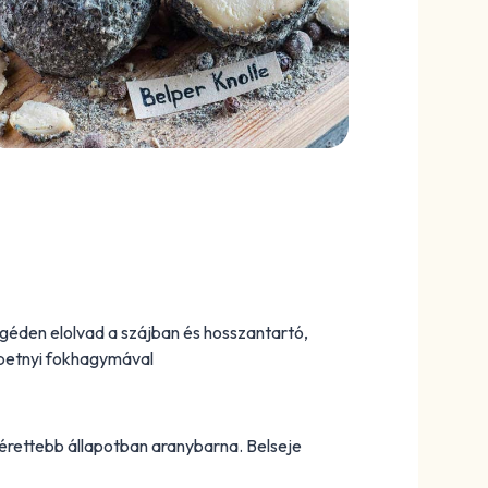
ngéden elolvad a szájban és hosszantartó,
ipetnyi fokhagymával
g érettebb állapotban aranybarna. Belseje