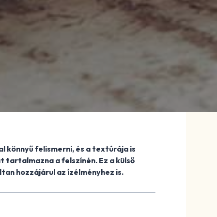
 könnyű felismerni, és a textúrája is
 tartalmazna a felszínén. Ez a külső
tan hozzájárul az ízélményhez is.