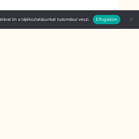
tával ön a tájékoztatásunkat tudomásul veszi.
Elfogadom
GYASZTANI?