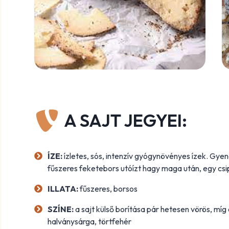
A SAJT JEGYEI:
ÍZE:
ízletes, sós, intenzív gyógynövényes ízek. Gye
fűszeres feketebors utóízt hagy maga után, egy cs
ILLATA:
fűszeres, borsos
SZÍNE:
a sajt külső borítása pár hetesen vörös, mí
halványsárga, törtfehér