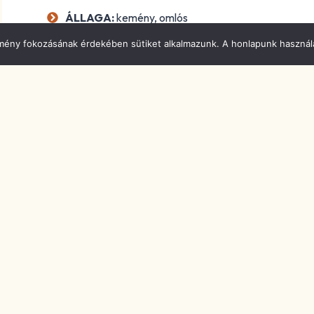
ÁLLAGA:
kemény, omlós
élmény fokozásának érdekében sütiket alkalmazunk. A honlapunk használa
FELHASZNÁLT TE
J:
nyers tehéntej
SZÁRMAZÁSI HELYE:
Svájc, Belp, Bern kanton
VÁLTOZATAI:
fiatal és érett
ÉRLELÉSE:
1-3 hónap
MIVEL ÉRDEMES FO
Ételek: