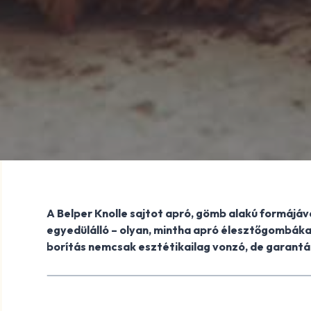
A Belper Knolle sajtot apró, gömb alakú formájával
egyedülálló – olyan, mintha apró élesztőgombákat
borítás nemcsak esztétikailag vonzó, de garantál