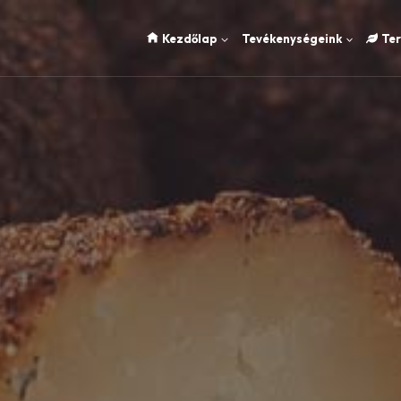
Kezdőlap
Tevékenységeink
Te