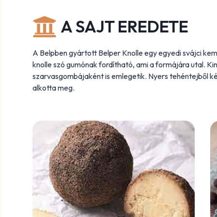
A SAJT EREDETE
A Belpben gyártott Belper Knolle egy egyedi svájci kem
knolle szó gumónak fordítható, ami a formájára utal. Kin
szarvasgombájaként is emlegetik. Nyers tehéntejből ké
alkotta meg.