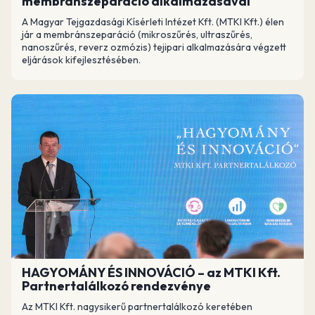
membránszeparáció alkalmazásával
A Magyar Tejgazdasági Kísérleti Intézet Kft. (MTKI Kft.) élen
jár a membránszeparáció (mikroszűrés, ultraszűrés,
nanoszűrés, reverz ozmózis) tejipari alkalmazására végzett
eljárások kifejlesztésében.
HAGYOMÁNY ÉS INNOVÁCIÓ – az MTKI Kft.
Partnertalálkozó rendezvénye
Az MTKI Kft. nagysikerű partnertalálkozó keretében