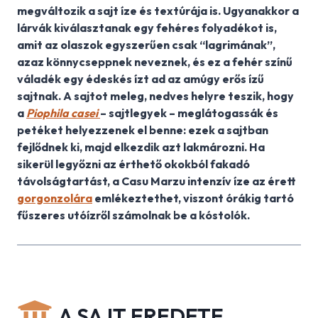
megváltozik a sajt íze és textúrája is. Ugyanakkor a
lárvák kiválasztanak egy fehéres folyadékot is,
amit az olaszok egyszerűen csak “lagrimának”,
azaz könnycseppnek neveznek, és ez a fehér színű
váladék egy édeskés ízt ad az amúgy erős ízű
sajtnak. A sajtot meleg, nedves helyre teszik, hogy
a
Piophila casei
– sajtlegyek – meglátogassák és
petéket helyezzenek el benne: ezek a sajtban
fejlődnek ki, majd elkezdik azt lakmározni. Ha
sikerül legyőzni az érthető okokból fakadó
távolságtartást, a Casu Marzu intenzív íze az érett
gorgonzolára
emlékeztethet, viszont órákig tartó
fűszeres utóízről számolnak be a kóstolók.
A SAJT EREDETE