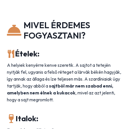
MIVEL ÉRDEMES
FOGYASZTANI?
Ételek:
A helyiek kenyérre kenve szeretik. A sajtot a tetején
nyitják fel, ugyanis a felső réteget a lárvák békén hagyják,
így annak az állaga és íze teljesen más. A szardíniaiak úgy
tartják, hogy abból a
sajtból már nem szabad enni,
amelyben nem élnek a kukacok
, mivel az azt jelenti,
hogy a sajt megromlott.
Italok: