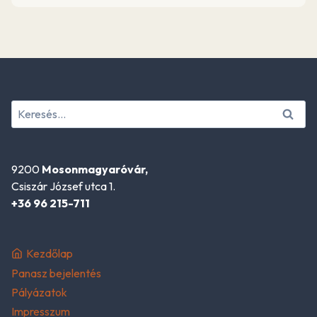
Keresés:
9200
Mosonmagyaróvár,
Csiszár József utca 1.
+36 96 215-711
Kezdőlap
Panasz bejelentés
Pályázatok
Impresszum