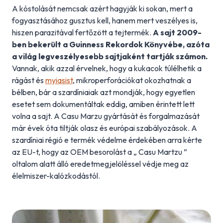
A kóstolását nemcsak azért hagyják ki sokan, mert a
fogyasztásához gusztus kell, hanem mert veszélyes is,
hiszen parazitával fertőzött a tejtermék.
A sajt 2009-
ben bekerült a Guinness Rekordok Könyvébe, azóta
a világ legveszélyesebb sajtjaként tartják számon.
Vannak, akik azzal érvelnek, hogy a kukacok túlélhetik a
rágást és
myiasist
, mikroperforációkat okozhatnak a
bélben, bár a szardíniaiak azt mondják, hogy egyetlen
esetet sem dokumentáltak eddig, amiben érintett lett
volna a sajt. A Casu Marzu gyártását és forgalmazását
már évek óta tiltják olasz és európai szabályozások. A
szardíniai régió e termék védelme érdekében arra kérte
az EU-t, hogy az OEM besorolást a „ Casu Martzu ”
oltalom alatt álló eredetmegjelöléssel védje meg az
élelmiszer-kalózkodástól.