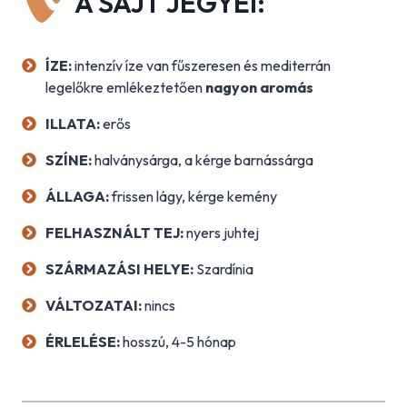
A SAJT JEGYEI:
ÍZE:
intenzív íze van fűszeresen és mediterrán
legelőkre emlékeztetően
nagyon aromás
ILLATA:
erős
SZÍNE:
halványsárga, a kérge barnássárga
ÁLLAGA:
frissen lágy, kérge kemény
FELHASZNÁLT TE
J:
nyers juhtej
SZÁRMAZÁSI HELYE:
Szardínia
VÁLTOZATAI:
nincs
ÉRLELÉSE:
hosszú, 4-5 hónap