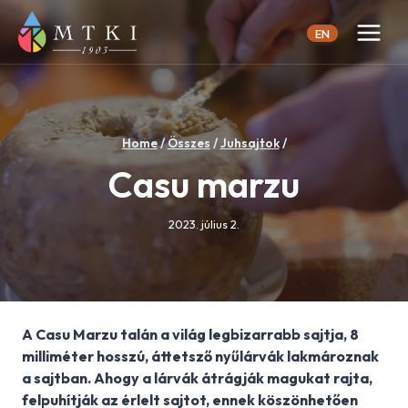
Skip
to
EN
content
Home
/
Összes
/
Juhsajtok
/
Casu marzu
2023. július 2.
A Casu Marzu talán a világ legbizarrabb sajtja, 8
milliméter hosszú, áttetsző nyűlárvák lakmároznak
a sajtban. Ahogy a lárvák átrágják magukat rajta,
felpuhítják az érlelt sajtot, ennek köszönhetően