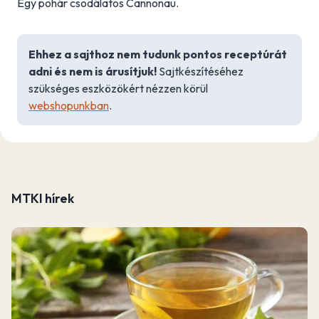
Egy pohár csodálatos Cannonau.
Ehhez a sajthoz nem tudunk pontos receptúrát
adni és nem is árusítjuk!
Sajtkészítéséhez
szükséges eszközökért nézzen körül
webshopunkban
.
MTKI hírek