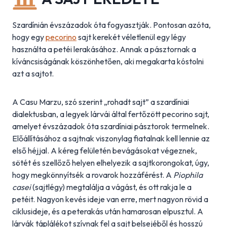
Szardínián évszázadok óta fogyasztják. Pontosan azóta,
hogy egy
pecorino
sajt kerekét véletlenül egy légy
használta a petéi lerakásához. Annak a pásztornak a
kíváncsiságának köszönhetően, aki megakarta kóstolni
azt a sajtot.
A Casu Marzu, szó szerint „rohadt sajt” a szardíniai
dialektusban, a legyek lárvái által fertőzött pecorino sajt,
amelyet évszázadok óta szardíniai pásztorok termelnek.
Előállításához a sajtnak viszonylag fiatalnak kell lennie az
első héjjal. A kéreg felületén bevágásokat végeznek,
sötét és szellőző helyen elhelyezik a sajtkorongokat, úgy,
hogy megkönnyítsék a rovarok hozzáférést. A
Piophila
casei
(sajtlégy) megtalálja a vágást, és ott rakja le a
petéit. Nagyon kevés ideje van erre, mert nagyon rövid a
ciklusideje, és a peterakás után hamarosan elpusztul. A
lárvák táplálékot szívnak fel a sajt belsejéből és hosszú