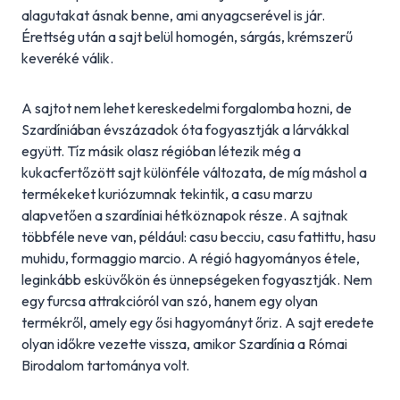
alagutakat ásnak benne, ami anyagcserével is jár.
Érettség után a sajt belül homogén, sárgás, krémszerű
keveréké válik.
A sajtot nem lehet kereskedelmi forgalomba hozni, de
Szardíniában évszázadok óta fogyasztják a lárvákkal
együtt. Tíz másik olasz régióban létezik még a
kukacfertőzött sajt különféle változata, de míg máshol a
termékeket kuriózumnak tekintik, a casu marzu
alapvetően a szardíniai hétköznapok része. A sajtnak
többféle neve van, például: casu becciu, casu fattittu, hasu
muhidu, formaggio marcio. A régió hagyományos étele,
leginkább esküvőkön és ünnepségeken fogyasztják. Nem
egy furcsa attrakcióról van szó, hanem egy olyan
termékről, amely egy ősi hagyományt őriz. A sajt eredete
olyan időkre vezette vissza, amikor Szardínia a Római
Birodalom tartománya volt.