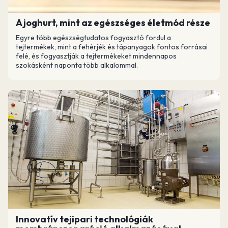
A joghurt, mint az egészséges életmód része
Egyre több egészségtudatos fogyasztó fordul a
tejtermékek, mint a fehérjék és tápanyagok fontos forrásai
felé, és fogyasztják a tejtermékeket mindennapos
szokásként naponta több alkalommal.
Innovatív tejipari technológiák