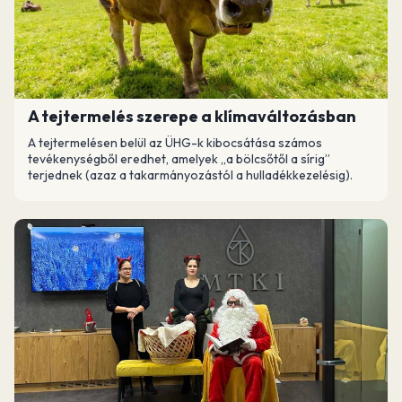
A tejtermelés szerepe a klímaváltozásban
A tejtermelésen belül az ÜHG-k kibocsátása számos
tevékenységből eredhet, amelyek „a bölcsőtől a sírig”
terjednek (azaz a takarmányozástól a hulladékkezelésig).