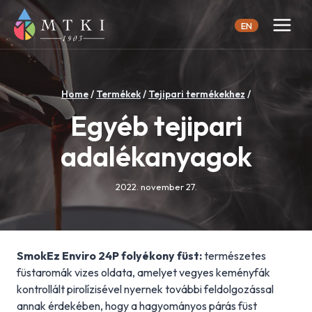
Skip
to
EN
content
Home
/
Termékek
/
Tejipari termékekhez
/
Egyéb tejipari
adalékanyagok
2022. november 27.
SmokEz Enviro 24P folyékony füst:
természetes
füstaromák vizes oldata, amelyet vegyes keményfák
kontrollált pirolízisével nyernek további feldolgozással
annak érdekében, hogy a hagyományos párás füst