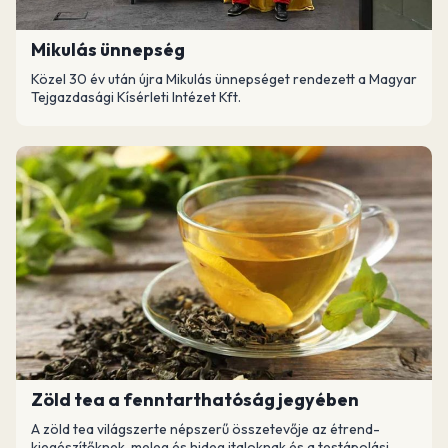
Mikulás ünnepség
Közel 30 év után újra Mikulás ünnepséget rendezett a Magyar
Tejgazdasági Kísérleti Intézet Kft.
Zöld tea a fenntarthatóság jegyében
A zöld tea világszerte népszerű összetevője az étrend-
kiegészítőknek, meleg és hideg italoknak és a testápolási