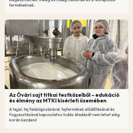
termékeknek.
Az Óvári sajt titkai testközelből – edukáció
és élmény az MTKI kísérleti üzemében
A tejjel, tej feldolgozásával, tejtermékek előállításával és
fogyasztásával kapcsolatos tudás átadását nem lehet elég
korán kezdeni!