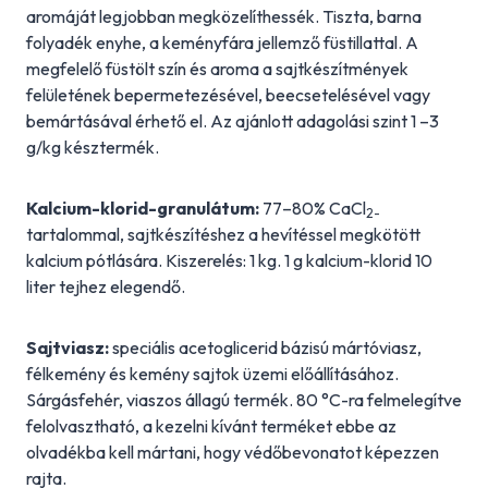
aromáját legjobban megközelíthessék. Tiszta, barna
folyadék enyhe, a keményfára jellemző füstillattal. A
megfelelő füstölt szín és aroma a sajtkészítmények
felületének bepermetezésével, beecsetelésével vagy
bemártásával érhető el. Az ajánlott adagolási szint 1 –3
g/kg késztermék.
Kalcium-klorid-granulátum:
77–80% CaCl
2-
tartalommal, sajtkészítéshez a hevítéssel megkötött
kalcium pótlására. Kiszerelés: 1 kg. 1 g kalcium-klorid 10
liter tejhez elegendő.
Sajtviasz:
speciális acetoglicerid bázisú mártóviasz,
félkemény és kemény sajtok üzemi előállításához.
Sárgásfehér, viaszos állagú termék. 80 °C-ra felmelegítve
felolvasztható, a kezelni kívánt terméket ebbe az
olvadékba kell mártani, hogy védőbevonatot képezzen
rajta.