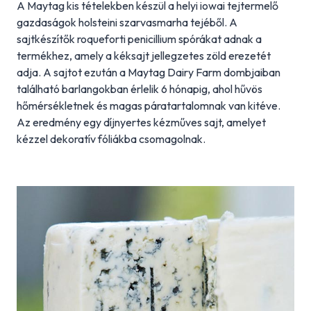
A Maytag kis tételekben készül a helyi iowai tejtermelő
gazdaságok holsteini szarvasmarha tejéből. A
sajtkészítők roqueforti penicillium spórákat adnak a
termékhez, amely a kéksajt jellegzetes zöld erezetét
adja. A sajtot ezután a Maytag Dairy Farm dombjaiban
található barlangokban érlelik 6 hónapig, ahol hűvös
hőmérsékletnek és magas páratartalomnak van kitéve.
Az eredmény egy díjnyertes kézműves sajt, amelyet
kézzel dekoratív fóliákba csomagolnak.