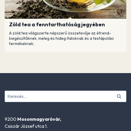
Zöld tea a fenntarthatóság jegyében
A zöld tea világszerte népszerű összetevője az étrend-
kiegészítőknek, meleg és hideg italoknak és a testápolási
termékeknek.
Keresés:
9200
Mosonmagyaróvár,
Csiszár József utca 1.