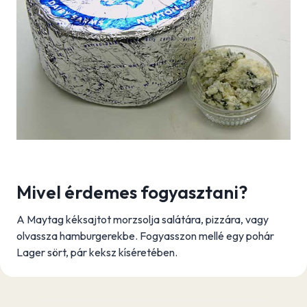
Mivel érdemes fogyasztani?
A Maytag kéksajtot morzsolja salátára, pizzára, vagy
olvassza hamburgerekbe. Fogyasszon mellé egy pohár
Lager sört, pár keksz kíséretében.