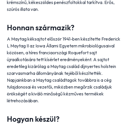
krémszínű, kékeszöldes penészfoltokkal tarkítva. Erős,
szúrós illata van.
Honnan származik?
A Maytag kéksajtot először 1941-ben készítette Frederick
L Maytag II az Iowa Állami Egyetem mikrobiológusaival
közösen, a híres franciaországi Roquefort sajt
újraalkotására tett kísérlet eredményeként. A sajtot
eredetileg kizárólag a Maytag család díjnyertes holstein
szarvasmarha állományának tejéből készítették.
Napjainkban a Maytag családtagok továbbra is a cég
tulajdonosai és vezetői, miközben megőrzik családjuk
örökségét a kiváló minőségű kézműves termékek
létrehozásában.
Hogyan készül?