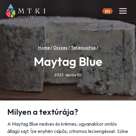
Skip
to
EN
content
Home
/
Összes
/
Tehénsajtok
/
Maytag Blue
2023. április 10.
Milyen a textúrája?
A Maytag Blue nedves és krémes, ugyanakkor omlós
állagú sajt. Íze enyhén csípős, citromos lecsengéssel. Színe