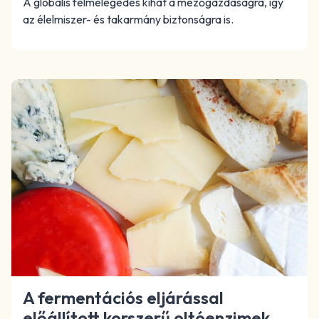
A globális felmelegedés kihat a mezőgazdaságra, így
az élelmiszer- és takarmány biztonságra is.
A fermentációs eljárással
előállított korszerű oltóenzimek