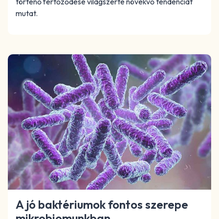
történő fertőződése világszerte növekvő tendenciát
mutat.
A jó baktériumok fontos szerepe
mikrobiomunkban