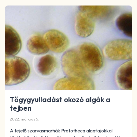
Tőgygyulladást okozó algák a
tejben
2022. március 5.
A tejelő szarvasmarhák Prototheca algafajokkal