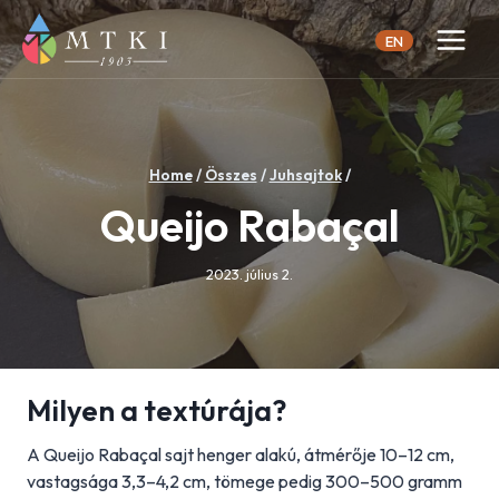
Skip
to
EN
content
Home
/
Összes
/
Juhsajtok
/
Queijo Rabaçal
2023. július 2.
Milyen a textúrája?
A Queijo Rabaçal sajt henger alakú, átmérője 10–12 cm,
vastagsága 3,3–4,2 cm, tömege pedig 300–500 gramm