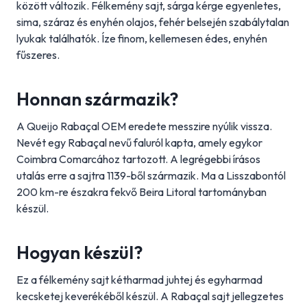
között változik. Félkemény sajt, sárga kérge egyenletes,
sima, száraz és enyhén olajos, fehér belsején szabálytalan
lyukak találhatók. Íze finom, kellemesen édes, enyhén
fűszeres.
Honnan származik?
A Queijo Rabaçal OEM eredete messzire nyúlik vissza.
Nevét egy Rabaçal nevű faluról kapta, amely egykor
Coimbra Comarcához tartozott. A legrégebbi írásos
utalás erre a sajtra 1139-ből származik. Ma a Lisszabontól
200 km-re északra fekvő Beira Litoral tartományban
készül.
Hogyan készül?
Ez a félkemény sajt kétharmad juhtej és egyharmad
kecsketej keverékéből készül. A Rabaçal sajt jellegzetes