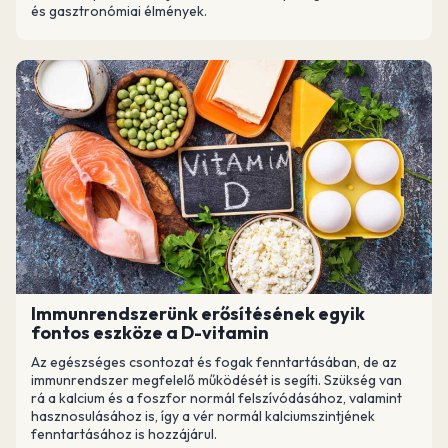
és gasztronómiai élmények.
Immunrendszerünk erősítésének egyik
fontos eszköze a D-vitamin
Az egészséges csontozat és fogak fenntartásában, de az
immunrendszer megfelelő működését is segíti. Szükség van
rá a kalcium és a foszfor normál felszívódásához, valamint
hasznosulásához is, így a vér normál kalciumszintjének
fenntartásához is hozzájárul.