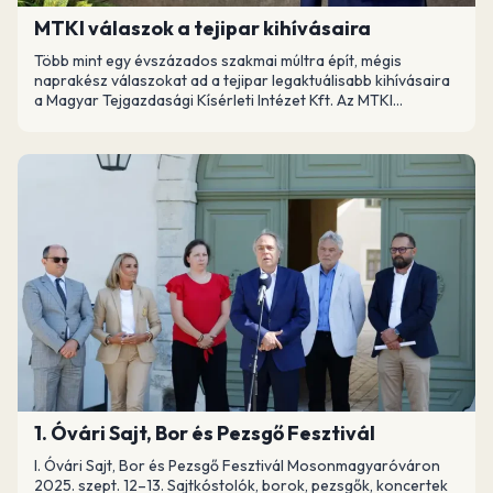
MTKI válaszok a tejipar kihívásaira
Több mint egy évszázados szakmai múltra épít, mégis
naprakész válaszokat ad a tejipar legaktuálisabb kihívásaira
a Magyar Tejgazdasági Kísérleti Intézet Kft. Az MTKI...
1. Óvári Sajt, Bor és Pezsgő Fesztivál
I. Óvári Sajt, Bor és Pezsgő Fesztivál Mosonmagyaróváron
2025. szept. 12–13. Sajtkóstolók, borok, pezsgők, koncertek