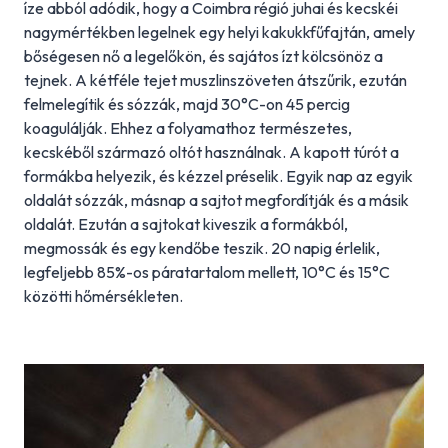
íze abból adódik, hogy a Coimbra régió juhai és kecskéi
nagymértékben legelnek egy helyi kakukkfűfajtán, amely
bőségesen nő a legelőkön, és sajátos ízt kölcsönöz a
tejnek. A kétféle tejet muszlinszöveten átszűrik, ezután
felmelegítik és sózzák, majd 30°C-on 45 percig
koagulálják. Ehhez a folyamathoz természetes,
kecskéből származó oltót használnak. A kapott túrót a
formákba helyezik, és kézzel préselik. Egyik nap az egyik
oldalát sózzák, másnap a sajtot megfordítják és a másik
oldalát. Ezután a sajtokat kiveszik a formákból,
megmossák és egy kendőbe teszik. 20 napig érlelik,
legfeljebb 85%-os páratartalom mellett, 10°C és 15°C
közötti hőmérsékleten.