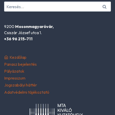
Keresés:
9200
Mosonmagyaróvár,
Csiszár József utca 1.
+36 96 215-711
Kezdőlap
Panasz bejelentés
Pályázatok
Impresszum
Jogszabályi háttér
Adatvédelmi tájékoztató